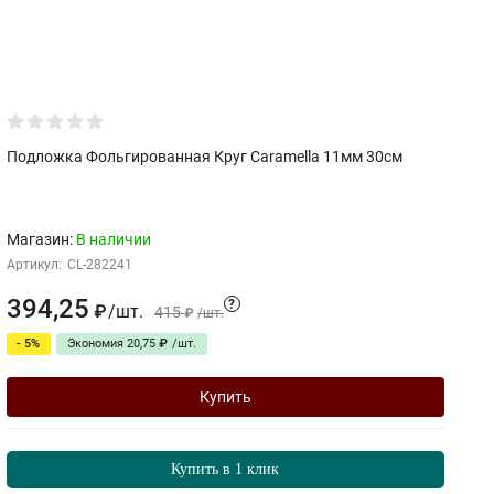
Подложка Фольгированная Круг Caramella 11мм 30см
П
Магазин:
В наличии
М
Артикул:
CL-282241
Ар
394,25
1
?
/
шт.
₽
415
₽
/
шт.
- 5%
Экономия
20,75
₽
/
шт.
Купить
Купить в 1 клик