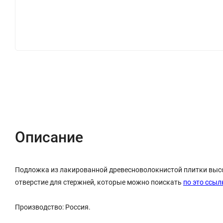
Описание
Характеристики
Отзывы (0)
Описание
Подложка из лакированной древесноволокнистой плитки высок
отверстие для стержней, которые можно поискать
по это ссыл
Производство: Россия.