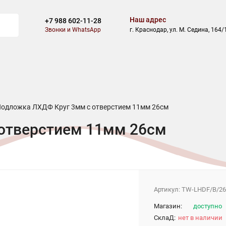
Наш адрес
+7 988 602-11-28
Звонки и WhatsApp
г. Краснодар, ул. М. Седина, 164/
И
БЛОГ
СКИДКИ
АКЦИИ
ОПЛАТА
ДОСТАВКА
одложка ЛХДФ Круг 3мм с отверстием 11мм 26см
отверстием 11мм 26см
Артикул:
TW-LHDF/B/26
Магазин:
доступно
СклаД:
нет в наличии