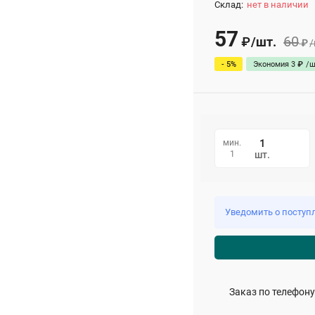
Склад:
нет в наличии
57
60
/
шт.
₽
₽
/
- 5%
Экономия
3
₽
/
ш
мин.
1
шт.
Уведомить о поступ
Заказ по телефону