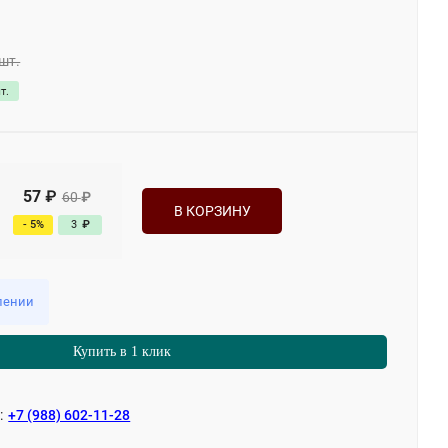
шт.
т.
57
₽
60
₽
В КОРЗИНУ
- 5%
3
₽
лении
Купить в 1 клик
:
+7 (988) 602-11-28