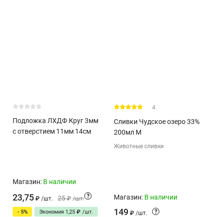
4
Подложка ЛХДФ Круг 3мм
Сливки Чудское озеро 33%
с отверстием 11мм 14см
200мл М
Животные сливки
Магазин:
В наличии
23,75
?
Магазин:
В наличии
25
₽
/
шт.
₽
/
шт.
149
?
- 5%
Экономия
1,25
₽
/
шт.
₽
/
шт.