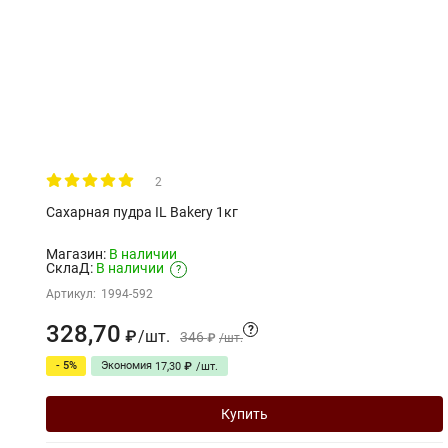
2
Сахарная пудра IL Bakery 1кг
Магазин:
В наличии
СклаД:
В наличии
?
Артикул:
1994-592
328,70
?
/
шт.
₽
346
₽
/
шт.
- 5%
Экономия
17,30
₽
/
шт.
Купить