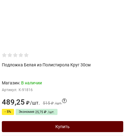
Подложка Белая из Полистирола Круг 30см
М
По
Магазин:
В наличии
М
Артикул:
K-91816
Ар
489,25
2
?
/
шт.
₽
515
₽
/
шт.
- 5%
Экономия
25,75
₽
/
шт.
Купить