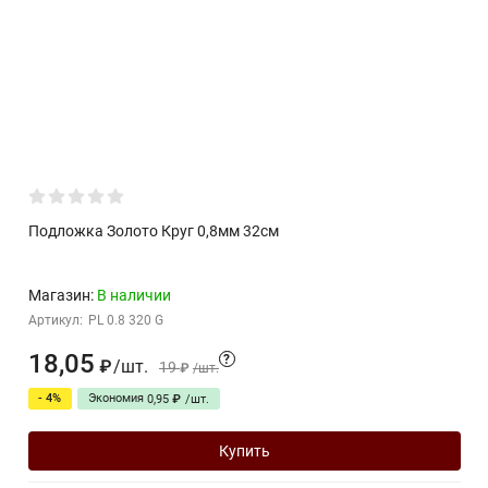
Подложка Золото Круг 0,8мм 32см
Магазин:
В наличии
Артикул:
PL 0.8 320 G
18,05
?
/
шт.
₽
19
₽
/
шт.
- 4%
Экономия
0,95
₽
/
шт.
Купить