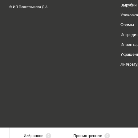
Вырубки
© ИП Плохотникова Д.А.
Упаковка
Формы
Ингреди
Инвента
Украшен
Литерату
Избранное
0
Просмотренные
0