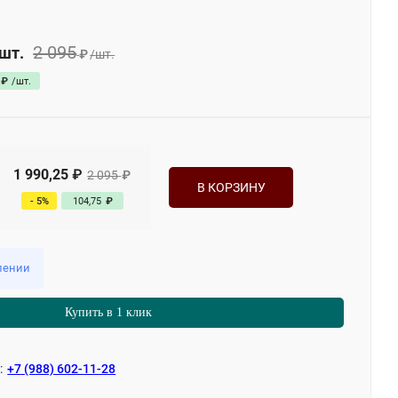
2 095
шт.
₽
/
шт.
₽
/
шт.
1 990,25
₽
2 095
₽
В КОРЗИНУ
- 5%
104,75
₽
лении
Купить в 1 клик
:
+7 (988) 602-11-28