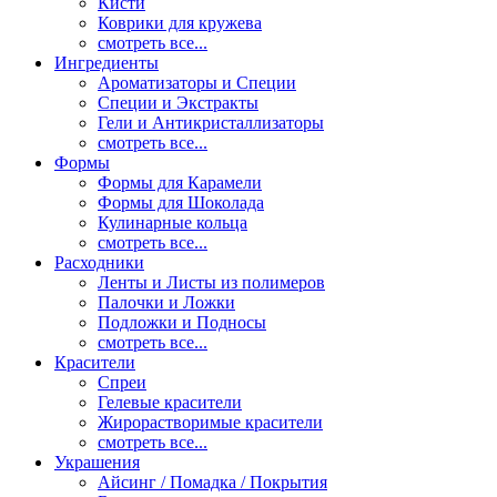
Кисти
Коврики для кружева
смотреть все...
Ингредиенты
Ароматизаторы и Специи
Специи и Экстракты
Гели и Антикристаллизаторы
смотреть все...
Формы
Формы для Карамели
Формы для Шоколада
Кулинарные кольца
смотреть все...
Расходники
Ленты и Листы из полимеров
Палочки и Ложки
Подложки и Подносы
смотреть все...
Красители
Спреи
Гелевые красители
Жирорастворимые красители
смотреть все...
Украшения
Айсинг / Помадка / Покрытия