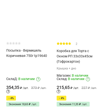
2
Посыпка - Вермишель
Коробка для Торта с
Коричневая 750г tp19640
Окном РП 33х33х45см
(Гофрокартон)
Крышка + дно
Магазин:
В наличии
СклаД:
В наличии
Склад:
В наличии
?
?
354,35
215,65
373
227
₽
/
шт.
₽
/
шт.
₽
/
шт.
₽
/
шт.
?
?
- 4%
- 4%
Экономия
Экономия
18,65
₽
/
шт.
11,35
₽
/
шт.