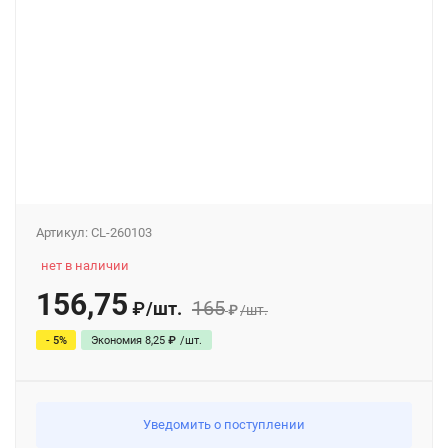
Артикул:
CL-260103
нет в наличии
156,75
165
/
шт.
₽
₽
/
шт.
- 5%
Экономия
8,25
₽
/
шт.
Уведомить о поступлении