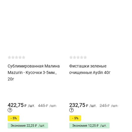
Сублимированная Малина
Фисташки зеленые
Mazurin - Кусочки 3-5мм.,
очищенные Aydin 40г
20г
422,75
232,75
445
245
₽
/
шт.
₽
/
шт.
₽
/
шт.
₽
/
шт.
?
?
- 5%
- 5%
Экономия
22,25
₽
/
шт.
Экономия
12,25
₽
/
шт.