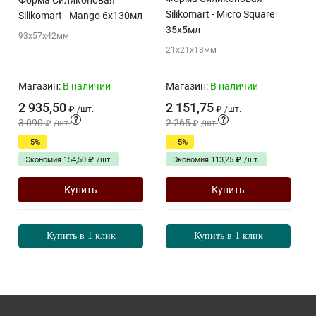
Форма Силиконовая
Silikomart - Micro Square
Silikomart - Mango 6х130мл
35х5мл
93х57х42мм
21х21х13мм
Магазин:
В наличии
Магазин:
В наличии
2 935,50
2 151,75
₽
/
шт.
₽
/
шт.
?
?
3 090
2 265
₽
/
шт.
₽
/
шт.
- 5%
- 5%
Экономия
154,50
₽
/
шт.
Экономия
113,25
₽
/
шт.
Купить
Купить
Купить в 1 клик
Купить в 1 клик