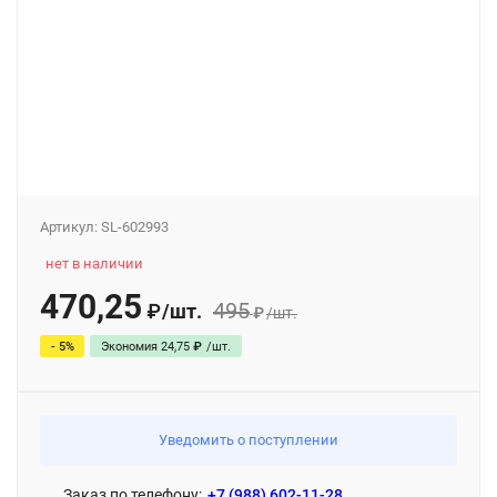
Артикул:
SL-602993
нет в наличии
470,25
495
/
шт.
₽
₽
/
шт.
- 5%
Экономия
24,75
₽
/
шт.
Уведомить о поступлении
Заказ по телефону:
+7 (988) 602-11-28