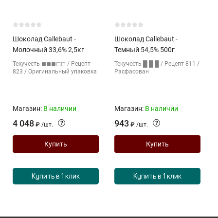
Шоколад Callebaut -
Шоколад Callebaut -
Молочный 33,6% 2,5кг
Темный 54,5% 500г
Текучесть ◼◼◼◻◻ / Рецепт
Текучесть █ █ █ / Рецепт 811 /
823 / Оригинальный упаковка
Расфасован
Магазин:
В наличии
Магазин:
В наличии
4 048
943
?
?
₽
/
шт.
₽
/
шт.
Купить
Купить
Купить в 1 клик
Купить в 1 клик