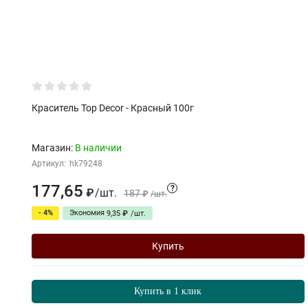
Краситель Top Decor - Красный 100г
Магазин:
В наличии
Артикул:
hk79248
177,65
?
/
шт.
₽
187
₽
/
шт.
- 4%
Экономия
9,35
₽
/
шт.
Купить
Купить в 1 клик