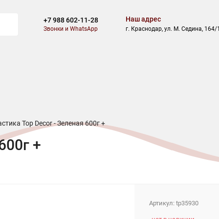
Наш адрес
+7 988 602-11-28
Звонки и WhatsApp
г. Краснодар, ул. М. Седина, 164/
ВОСТИ
БЛОГ
СКИДКИ
АКЦИИ
ОПЛАТА
ДОСТАВ
стика Top Decor - Зеленая 600г +
600г +
Артикул:
tp35930