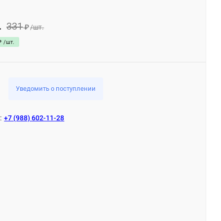
331
.
₽
/
шт.
₽
/
шт.
Уведомить о поступлении
:
+7 (988) 602-11-28