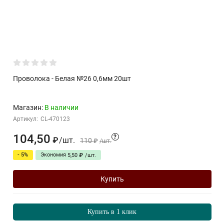
Проволока - Белая №26 0,6мм 20шт
Магазин:
В наличии
Артикул:
CL-470123
104,50
?
/
шт.
₽
110
₽
/
шт.
- 5%
Экономия
5,50
₽
/
шт.
Купить
Купить в 1 клик