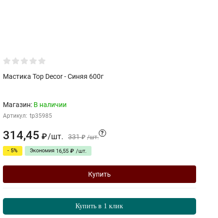
Мастика Top Decor - Синяя 600г
Б
Магазин:
В наличии
Артикул:
tp35985
М
Ар
314,45
?
/
шт.
₽
331
₽
/
шт.
6
- 5%
Экономия
16,55
₽
/
шт.
Купить
Купить в 1 клик