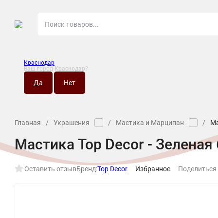
Краснодар
Ваш город
Краснодар
?
О МАГАЗИНЕ
НО
Главная
/
Украшения
/
Мастика и Марципан
/
Ма
Мастика Top Decor - Зеленая 
Оставить отзыв
Бренд:
Top Decor
Избранное
Поделиться