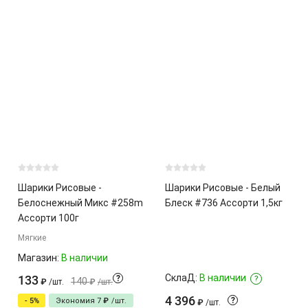
Шарики Рисовые -
Шарики Рисовые - Белый
Белоснежный Микс #258m
Блеск #736 Ассорти 1,5кг
Ассорти 100г
Мягкие
Магазин:
В наличии
СклаД:
В наличии
133
?
?
140
₽
/
шт.
₽
/
шт.
4 396
?
- 5%
Экономия
7
₽
/
шт.
₽
/
шт.