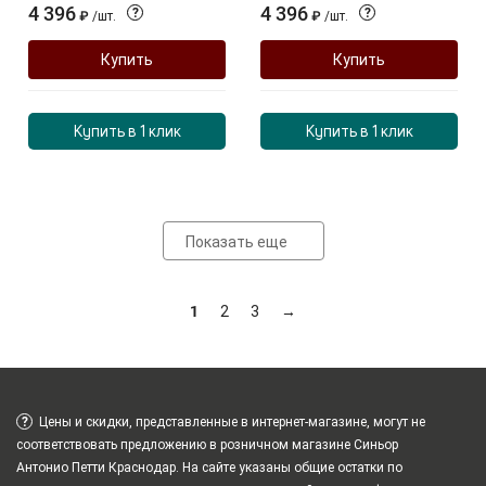
4 396
4 396
?
?
₽
/
шт.
₽
/
шт.
Купить
Купить
Купить в 1 клик
Купить в 1 клик
Показать еще
1
2
3
→
?
Цены и скидки, представленные в интернет-магазине, могут не
соответствовать предложению в розничном магазине Синьор
Антонио Петти Краснодар. На сайте указаны общие остатки по