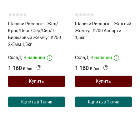
Шарики Рисовые - Жел/
Шарики Рисовые - Желтый
Крас/Перс/Сер/Сир/Т-
Жемчуг #200 Ассорти
Бирюзовый Жемчуг #250
1,5кг
2-5мм 1,5кг
СклаД:
В наличии
СклаД:
В наличии
?
?
1 160
1 160
?
?
₽
/
шт.
₽
/
шт.
Купить
Купить
Купить в 1 клик
Купить в 1 клик