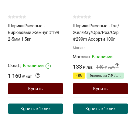
Шарики Рисовые -
Шарики Рисовые - Гол/
Бирюзовый Жемчуг #199
Жел/Изу/Ора/Роз/Сир
2-5мм 1,5кг
#299m Ассорти 100г
Мягкие
Магазин:
В наличии
СклаД:
В наличии
133
?
?
140
₽
/
шт.
₽
/
шт.
1 160
?
- 5%
Экономия
7
₽
/
шт.
₽
/
шт.
Купить
Купить
Купить в 1 клик
Купить в 1 клик