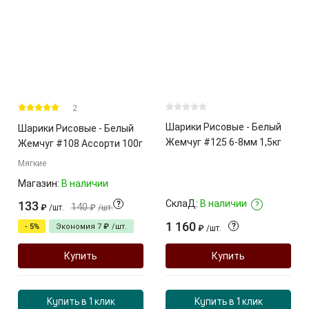
2
Шарики Рисовые - Белый
Шарики Рисовые - Белый
Жемчуг #125 6-8мм 1,5кг
Жемчуг #108 Ассорти 100г
Мягкие
Магазин:
В наличии
СклаД:
В наличии
133
?
?
140
₽
/
шт.
₽
/
шт.
1 160
?
- 5%
Экономия
7
₽
/
шт.
₽
/
шт.
Купить
Купить
Купить в 1 клик
Купить в 1 клик