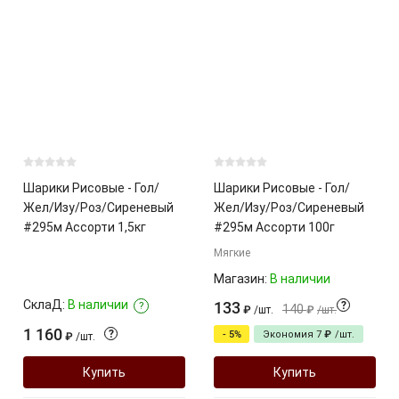
Шарики Рисовые - Гол/
Шарики Рисовые - Гол/
Жел/Изу/Роз/Сиреневый
Жел/Изу/Роз/Сиреневый
#295м Ассорти 1,5кг
#295м Ассорти 100г
Мягкие
Магазин:
В наличии
СклаД:
В наличии
133
?
?
140
₽
/
шт.
₽
/
шт.
1 160
?
- 5%
Экономия
7
₽
/
шт.
₽
/
шт.
Купить
Купить