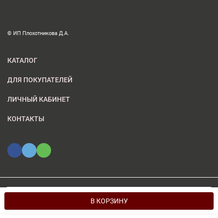
© ИП Плохотникова Д.А.
КАТАЛОГ
ДЛЯ ПОКУПАТЕЛЕЙ
ЛИЧНЫЙ КАБИНЕТ
КОНТАКТЫ
Мы используем файлы cookie, чтобы сайт был лучше для
© 2026 ИП Плохотникова Д.А.. Все права защищены
OK
В КОРЗИНУ
вас.