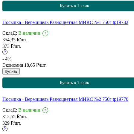
Купить в 1 клик
Посыпка - Вермишель Разноцветная МИКС №1 750г tp19732
СклаД:
В наличии
?
354,35
₽
/
шт.
373
₽
/
шт.
?
- 4%
Экономия
18,65
₽
/
шт.
Купить
Купить в 1 клик
Посыпка - Вермишель Разноцветная МИКС №2 750г tp19770
СклаД:
В наличии
?
312,55
₽
/
шт.
329
₽
/
шт.
?