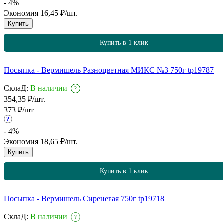
- 4%
Экономия
16,45
₽
/
шт.
Купить
Купить в 1 клик
Посыпка - Вермишель Разноцветная МИКС №3 750г tp19787
СклаД:
В наличии
?
354,35
₽
/
шт.
373
₽
/
шт.
?
- 4%
Экономия
18,65
₽
/
шт.
Купить
Купить в 1 клик
Посыпка - Вермишель Сиреневая 750г tp19718
СклаД:
В наличии
?