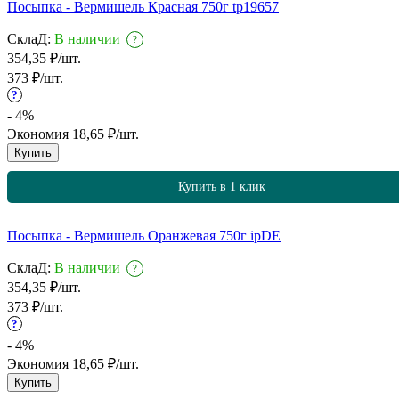
Посыпка - Вермишель Красная 750г tp19657
СклаД:
В наличии
?
354,35
₽
/
шт.
373
₽
/
шт.
?
- 4%
Экономия
18,65
₽
/
шт.
Купить
Купить в 1 клик
Посыпка - Вермишель Оранжевая 750г ipDE
СклаД:
В наличии
?
354,35
₽
/
шт.
373
₽
/
шт.
?
- 4%
Экономия
18,65
₽
/
шт.
Купить