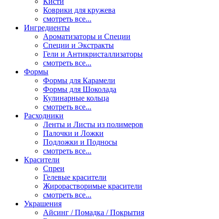
Кисти
Коврики для кружева
смотреть все...
Ингредиенты
Ароматизаторы и Специи
Специи и Экстракты
Гели и Антикристаллизаторы
смотреть все...
Формы
Формы для Карамели
Формы для Шоколада
Кулинарные кольца
смотреть все...
Расходники
Ленты и Листы из полимеров
Палочки и Ложки
Подложки и Подносы
смотреть все...
Красители
Спреи
Гелевые красители
Жирорастворимые красители
смотреть все...
Украшения
Айсинг / Помадка / Покрытия