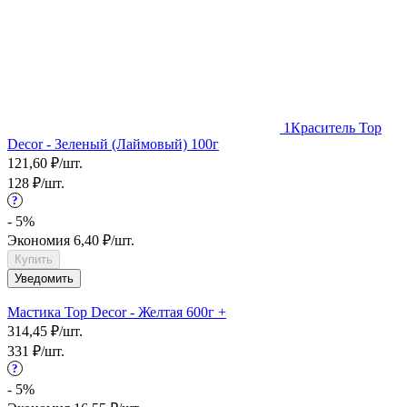
1
Краситель Top
Decor - Зеленый (Лаймовый) 100г
121,60
₽
/
шт.
128
₽
/
шт.
?
- 5%
Экономия
6,40
₽
/
шт.
Купить
Уведомить
Мастика Top Decor - Желтая 600г +
314,45
₽
/
шт.
331
₽
/
шт.
?
- 5%