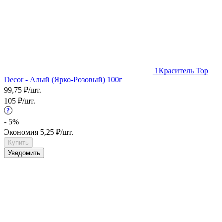
1
Краситель Top
Decor - Алый (Ярко-Розовый) 100г
99,75
₽
/
шт.
105
₽
/
шт.
?
- 5%
Экономия
5,25
₽
/
шт.
Купить
Уведомить