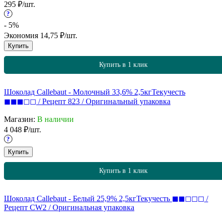
295
₽
/
шт.
?
- 5%
Экономия
14,75
₽
/
шт.
Купить
Купить в 1 клик
Шоколад Callebaut - Молочный 33,6% 2,5кг
Текучесть
◼◼◼◻◻ / Рецепт 823 / Оригинальный упаковка
Магазин:
В наличии
4 048
₽
/
шт.
?
Купить
Купить в 1 клик
Шоколад Callebaut - Белый 25,9% 2,5кг
Текучесть ◼◼◻◻◻ /
Рецепт CW2 / Оригинальная упаковка