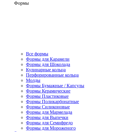
Формы
Все формы
Формы для Карамели
Формы для Шоколада
Кулинарные кольца
Перфорированные кольца
Молды
Формы Бумажные / Капсулы
Формы Керамические
Формы Пластиковые
Формы Поликарбонатные
Формы Силиконовые
Формы для Мармелада
Формы для Выпечки
Формы для Семифредо
Формы для Мороженого