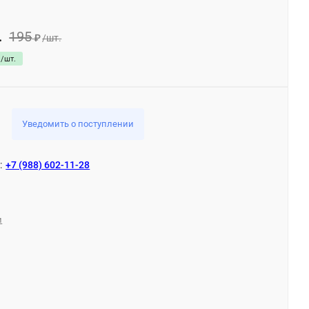
195
.
/
шт.
₽
/
шт.
Уведомить о поступлении
:
+7 (988) 602-11-28
и