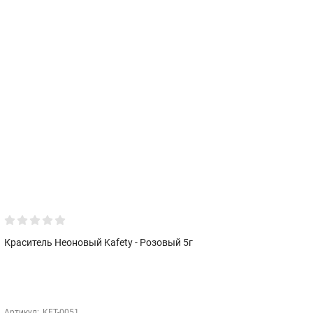
Краситель Неоновый Kafety - Розовый 5г
К
М
Ар
Артикул:
KFT-0051