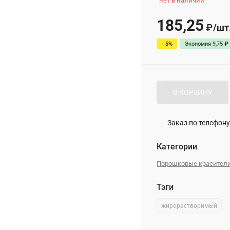
нет в наличии
185,25
/
шт
₽
- 5%
Экономия
9,75
₽
В КОРЗИНУ
Заказ по телефону
Категории
Порошковые красител
Тэги
жирорастворимый