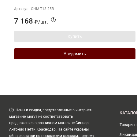
Артикул:
CHM-T13-25B
7 168
?
/
шт.
₽
Купить
Уведомить
?
Цены и скидки, представленные в интернет-
КАТАЛО
магазине, могут не соответствовать
предложению в розничном магазине Синьор
Товары 
Антонио Петти Краснодар. На сайте указаны
Ликвида
общие остатки по нескольким складам, поэтому