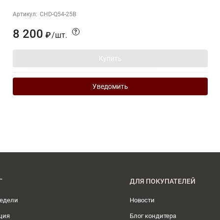
Артикул:
CHD-Q54-25B
8 200
?
/
шт.
₽
Купить
Уведомить
Г
ДЛЯ ПОКУПАТЕЛЕЙ
недели
Новости
ция
Блог кондитера