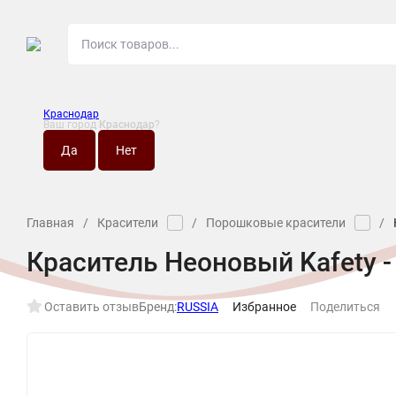
Краснодар
Ваш город
Краснодар
?
О МАГАЗИНЕ
НО
Главная
/
Красители
/
Порошковые красители
/
Краситель Неоновый Kafety 
Оставить отзыв
Бренд:
RUSSIA
Избранное
Поделиться