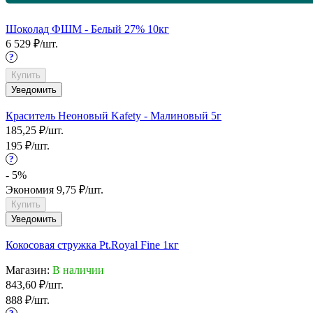
Шоколад ФШМ - Белый 27% 10кг
6 529
₽
/
шт.
?
Купить
Уведомить
Краситель Неоновый Kafety - Малиновый 5г
185,25
₽
/
шт.
195
₽
/
шт.
?
- 5%
Экономия
9,75
₽
/
шт.
Купить
Уведомить
Кокосовая стружка Pt.Royal Fine 1кг
Магазин:
В наличии
843,60
₽
/
шт.
888
₽
/
шт.