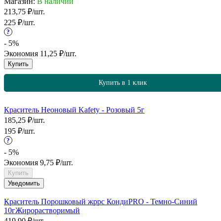
Магазин:
В наличии
213,75
₽
/
шт.
225
₽
/
шт.
?
- 5%
Экономия
11,25
₽
/
шт.
Купить
Купить в 1 клик
Краситель Неоновый Kafety - Розовый 5г
185,25
₽
/
шт.
195
₽
/
шт.
?
- 5%
Экономия
9,75
₽
/
шт.
Купить
Уведомить
Краситель Порошковый жррс КондиPRO - Темно-Синий
10г
Жирорастворимый
419,90
₽
/
шт.