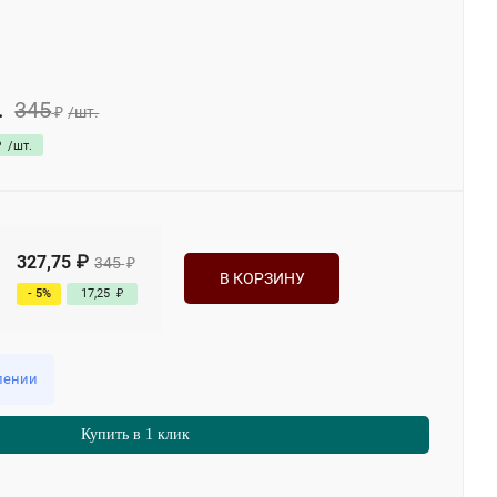
345
.
₽
/
шт.
₽
/
шт.
327,75
₽
345
₽
В КОРЗИНУ
- 5%
17,25
₽
лении
Купить в 1 клик