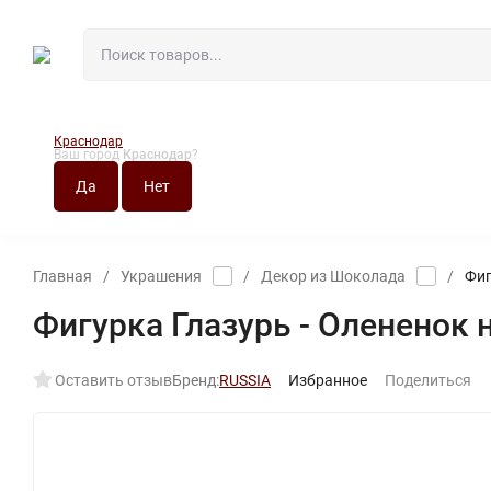
Краснодар
Ваш город
Краснодар
?
О МАГАЗИНЕ
НО
Главная
/
Украшения
/
Декор из Шоколада
/
Фиг
Фигурка Глазурь - Олененок 
Оставить отзыв
Бренд:
RUSSIA
Избранное
Поделиться