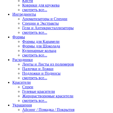
Кисти
Коврики для кружева
смотреть все...
Ингредиенты
Ароматизаторы и Специи
Специи и Экстракты
Гели и Антикристаллизаторы
смотреть все...
Формы
Формы для Карамели
Формы для Шоколада
Кулинарные кольца
смотреть все...
Расходники
Ленты и Листы из полимеров
Палочки и Ложки
Подложки и Подносы
смотреть все...
Красители
Спреи
Гелевые красители
Жирорастворимые красители
смотреть все...
Украшения
Айсинг / Помадка / Покрытия