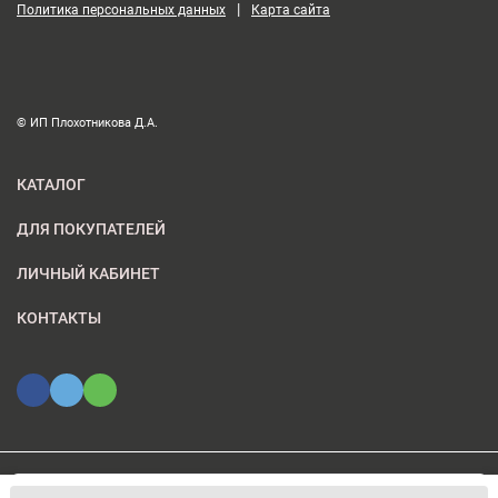
|
Политика персональных данных
Карта сайта
© ИП Плохотникова Д.А.
КАТАЛОГ
ДЛЯ ПОКУПАТЕЛЕЙ
ЛИЧНЫЙ КАБИНЕТ
КОНТАКТЫ
Мы используем файлы cookie, чтобы сайт был лучше для
© 2026 ИП Плохотникова Д.А.. Все права защищены