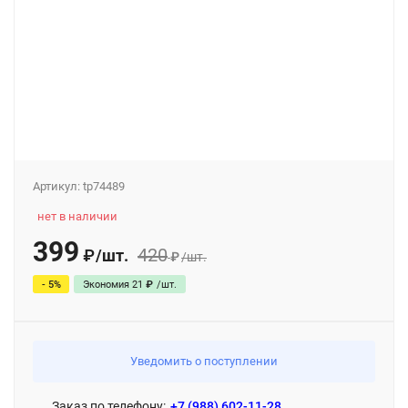
Артикул:
tp74489
нет в наличии
399
420
/
шт.
₽
₽
/
шт.
- 5%
Экономия
21
₽
/
шт.
Уведомить о поступлении
Заказ по телефону:
+7 (988) 602-11-28