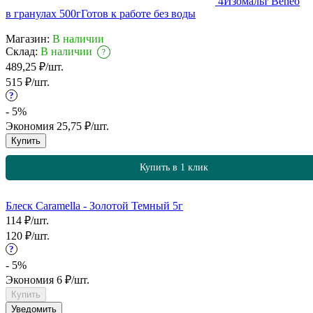
4
Изомальт Beneo
в гранулах 500г
Готов к работе без воды
Магазин:
В наличии
Склад:
В наличии
?
489,25
₽
/
шт.
515
₽
/
шт.
?
- 5%
Экономия
25,75
₽
/
шт.
Купить
Купить в 1 клик
Блеск Caramella - Золотой Темный 5г
114
₽
/
шт.
120
₽
/
шт.
?
- 5%
Экономия
6
₽
/
шт.
Купить
Уведомить