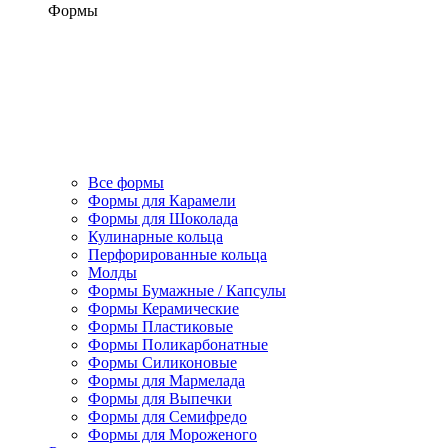
Формы
Все формы
Формы для Карамели
Формы для Шоколада
Кулинарные кольца
Перфорированные кольца
Молды
Формы Бумажные / Капсулы
Формы Керамические
Формы Пластиковые
Формы Поликарбонатные
Формы Силиконовые
Формы для Мармелада
Формы для Выпечки
Формы для Семифредо
Формы для Мороженого