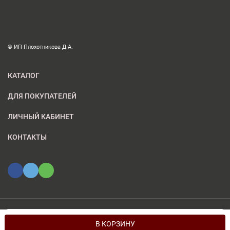
© ИП Плохотникова Д.А.
КАТАЛОГ
ДЛЯ ПОКУПАТЕЛЕЙ
ЛИЧНЫЙ КАБИНЕТ
КОНТАКТЫ
Мы используем файлы cookie, чтобы сайт был лучше для
© 2026 ИП Плохотникова Д.А.. Все права защищены
OK
В КОРЗИНУ
вас.