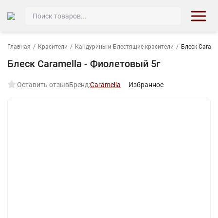
Главная
/
Красители
/
Кандурины и Блестящие красители
/
Блеск Carame
Блеск Caramella - Фиолетовый 5г
Оставить отзыв
Бренд:
Caramella
Избранное