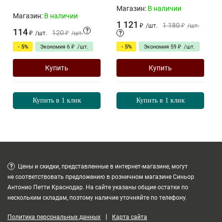
Магазин:
В наличии
Магазин:
В наличии
1 121
1 180
₽
/
шт.
₽
/
шт.
114
?
120
₽
/
шт.
₽
/
шт.
?
- 5%
Экономия
6
₽
/
шт.
- 5%
Экономия
59
₽
/
шт.
Купить
Купить
Купить в 1 клик
Купить в 1 клик
?
Цены и скидки, представленные в интернет-магазине, могут
не соответствовать предложению в розничном магазине Синьор
Антонио Петти Краснодар. На сайте указаны общие остатки по
нескольким складам, поэтому наличие уточняйте по телефону.
|
Политика персональных данных
Карта сайта