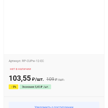
Артикул:
RP-CUPw-12-EC
нет в наличии
103,55
109
/
шт.
₽
₽
/
шт.
- 5%
Экономия
5,45
₽
/
шт.
Уведомить о поступлении