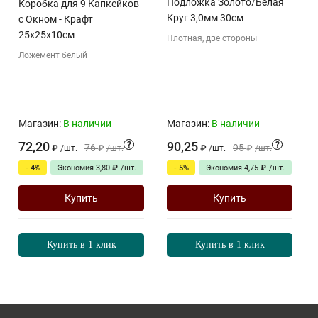
Подложка Золото/Белая
Коробка для 9 Капкейков
Круг 3,0мм 30см
с Окном - Крафт
25х25х10см
Плотная, две стороны
Ложемент белый
Магазин:
В наличии
Магазин:
В наличии
72,20
90,25
?
?
76
95
₽
/
шт.
₽
/
шт.
₽
/
шт.
₽
/
шт.
- 4%
Экономия
- 5%
Экономия
3,80
₽
/
шт.
4,75
₽
/
шт.
Купить
Купить
Купить в 1 клик
Купить в 1 клик