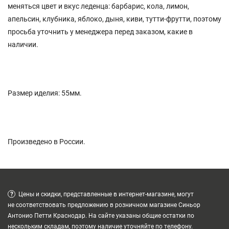
меняться цвет и вкус леденца: барбарис, кола, лимон,
апельсин, клубника, яблоко, дыня, киви, тутти-фрутти, поэтому
просьба уточнить у менеджера перед заказом, какие в
наличии.
Размер иделия: 55мм.
Произведено в России.
?
Цены и скидки, представленные в интернет-магазине, могут
не соответствовать предложению в розничном магазине Синьор
Антонио Петти Краснодар. На сайте указаны общие остатки по
нескольким складам, поэтому наличие уточняйте по телефону.