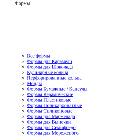
Формы
Все формы
Формы для Карамели
Формы для Шоколада
Кулинарные кольца
Перфорированные кольца
Молды
Формы Бумажные / Капсулы
Формы Керамические
Формы Пластиковые
Формы Поликарбонатные
Формы Силиконовые
Формы для Мармелада
Формы для Выпечки
Формы для Семифредо
Формы для Мороженого