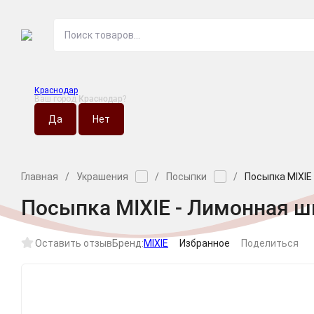
Краснодар
Ваш город
Краснодар
?
О МАГАЗИНЕ
НО
Главная
/
Украшения
/
Посыпки
/
Посыпка MIXIE
Посыпка MIXIE - Лимонная ш
Оставить отзыв
Бренд:
MIXIE
Избранное
Поделиться