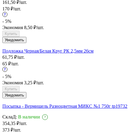
161,50
₽
/
шт.
170
₽
/
шт.
?
- 5%
Экономия
8,50
₽
/
шт.
Купить
Уведомить
Подложка Черная/Белая Круг РК 2,5мм 26см
61,75
₽
/
шт.
65
₽
/
шт.
?
- 5%
Экономия
3,25
₽
/
шт.
Купить
Уведомить
Посыпка - Вермишель Разноцветная МИКС №1 750г tp19732
СклаД:
В наличии
?
354,35
₽
/
шт.
373
₽
/
шт.