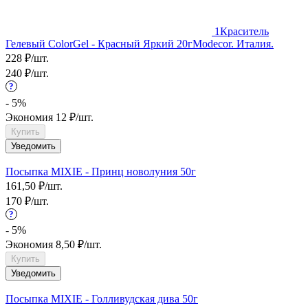
1
Краситель
Гелевый ColorGel - Красный Яркий 20г
Modecor. Италия.
228
₽
/
шт.
240
₽
/
шт.
?
- 5%
Экономия
12
₽
/
шт.
Купить
Уведомить
Посыпка MIXIE - Принц новолуния 50г
161,50
₽
/
шт.
170
₽
/
шт.
?
- 5%
Экономия
8,50
₽
/
шт.
Купить
Уведомить
Посыпка MIXIE - Голливудская дива 50г