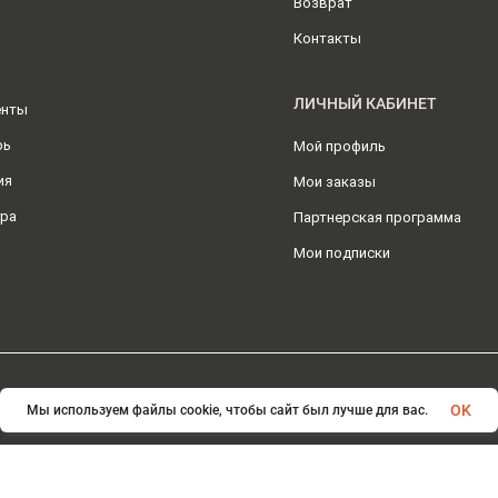
Возврат
а
Контакты
ЛИЧНЫЙ КАБИНЕТ
енты
рь
Мой профиль
ия
Мои заказы
ура
Партнерская программа
Мои подписки
© 2026 ИП Плохотникова Д.А.. Все права защищены
OK
Мы используем файлы cookie, чтобы сайт был лучше для вас.