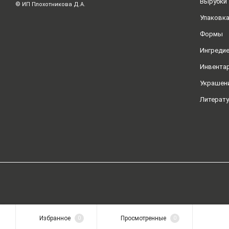
Вырубки
© ИП Плохотникова Д.А.
Упаковк
Формы
Ингреди
Инвента
Украшен
Литерат
Избранное
0
Просмотренные
0