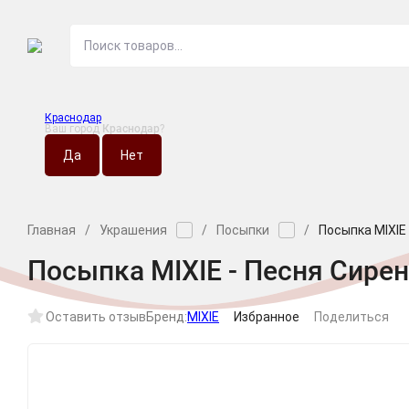
Краснодар
Ваш город
Краснодар
?
О МАГАЗИНЕ
НО
Главная
/
Украшения
/
Посыпки
/
Посыпка MIXIE
Посыпка MIXIE - Песня Сире
Оставить отзыв
Бренд:
MIXIE
Избранное
Поделиться