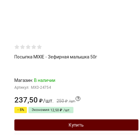
Посыпка MIXIE - Зефирная малышка 50г
Магазин:
В наличии
Артикул:
MXD-24754
237,50
?
/
шт.
₽
250
₽
/
шт.
- 5%
Экономия
12,50
₽
/
шт.
Купить