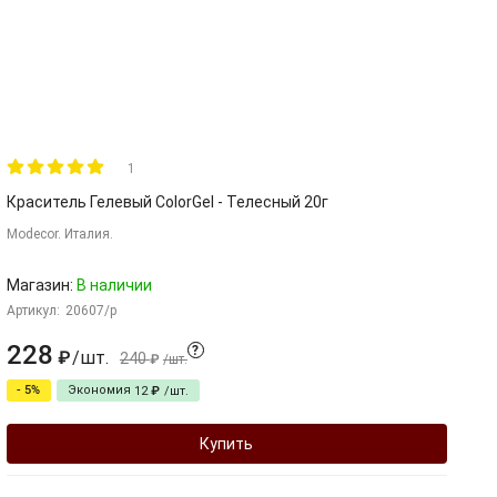
1
Краситель Гелевый ColorGel - Телесный 20г
Н
Modecor. Италия.
Но
М
С
Магазин:
В наличии
Артикул:
20607/p
Ар
228
1
?
/
шт.
₽
240
₽
/
шт.
- 5%
Экономия
12
₽
/
шт.
Купить