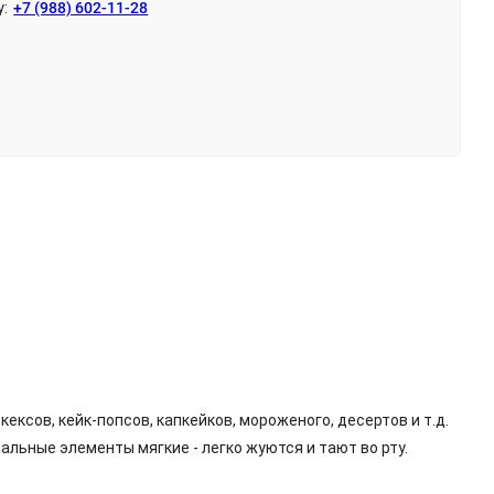
у:
+7 (988) 602-11-28
ксов, кейк-попсов, капкейков, мороженого, десертов и т.д.
альные элементы мягкие - легко жуются и тают во рту.