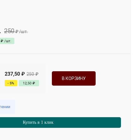
250
.
₽
/
шт.
₽
/
шт.
237,50
₽
250
₽
В КОРЗИНУ
- 5%
12,50
₽
лении
Купить в 1 клик