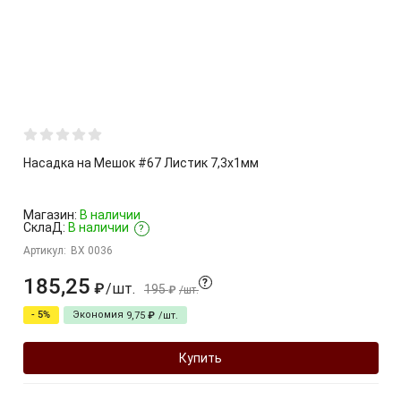
Насадка на Мешок #67 Листик 7,3х1мм
Магазин:
В наличии
СклаД:
В наличии
?
Артикул:
BX 0036
185,25
?
/
шт.
₽
195
₽
/
шт.
- 5%
Экономия
9,75
₽
/
шт.
Купить