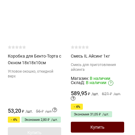
Коробка для Бенто-Торта с
Смесь IL Айсинг 1кг
Окном 18х18х10см
Смесь для приготовления
айсинга
Угловое окошко, откидной
верх
Магазин:
В наличии
СклаД:
В наличии
?
589,95
621
₽
/
шт.
₽
/
шт.
?
- 4%
53,20
?
56
₽
/
шт.
₽
/
шт.
Экономия
31,05
₽
/
шт.
- 4%
Экономия
2,80
₽
/
шт.
Купить
Купить