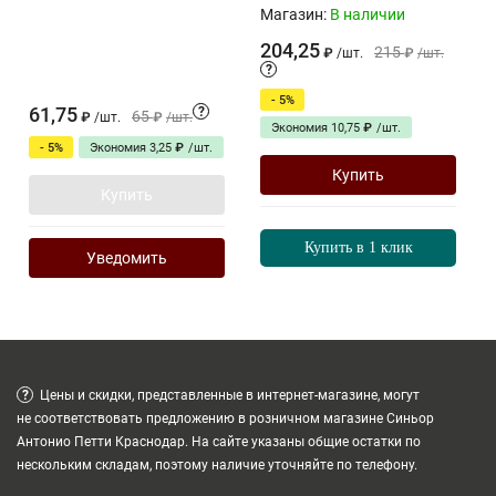
Магазин:
В наличии
204,25
215
₽
/
шт.
₽
/
шт.
?
- 5%
61,75
?
65
₽
/
шт.
₽
/
шт.
Экономия
10,75
₽
/
шт.
- 5%
Экономия
3,25
₽
/
шт.
Купить
Купить
Купить в 1 клик
Уведомить
?
Цены и скидки, представленные в интернет-магазине, могут
не соответствовать предложению в розничном магазине Синьор
Антонио Петти Краснодар. На сайте указаны общие остатки по
нескольким складам, поэтому наличие уточняйте по телефону.