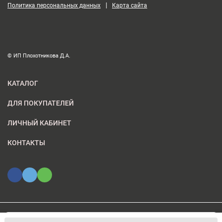
|
Политика персональных данных
Карта сайта
© ИП Плохотникова Д.А.
КАТАЛОГ
ДЛЯ ПОКУПАТЕЛЕЙ
ЛИЧНЫЙ КАБИНЕТ
КОНТАКТЫ
Мы используем файлы cookie, чтобы сайт был лучше для
© 2026 ИП Плохотникова Д.А.. Все права защищены