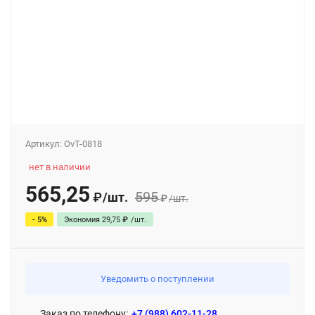
Артикул:
OvT-0818
нет в наличии
565,25
595
/
шт.
₽
₽
/
шт.
- 5%
Экономия
29,75
₽
/
шт.
Уведомить о поступлении
Заказ по телефону:
+7 (988) 602-11-28