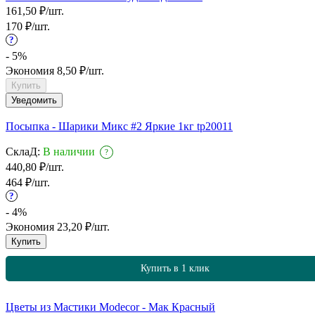
161,50
₽
/
шт.
170
₽
/
шт.
?
- 5%
Экономия
8,50
₽
/
шт.
Купить
Уведомить
Посыпка - Шарики Микс #2 Яркие 1кг tp20011
СклаД:
В наличии
?
440,80
₽
/
шт.
464
₽
/
шт.
?
- 4%
Экономия
23,20
₽
/
шт.
Купить
Купить в 1 клик
Цветы из Мастики Modecor - Мак Красный