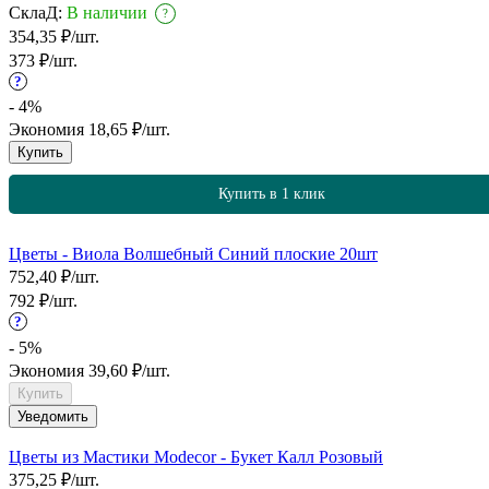
СклаД:
В наличии
?
354,35
₽
/
шт.
373
₽
/
шт.
?
- 4%
Экономия
18,65
₽
/
шт.
Купить
Купить в 1 клик
Цветы - Виола Волшебный Синий плоские 20шт
752,40
₽
/
шт.
792
₽
/
шт.
?
- 5%
Экономия
39,60
₽
/
шт.
Купить
Уведомить
Цветы из Мастики Modecor - Букет Калл Розовый
375,25
₽
/
шт.