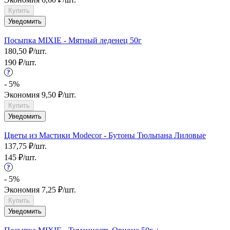
Купить
Уведомить
Посыпка MIXIE - Мятный леденец 50г
180,50
₽
/
шт.
190
₽
/
шт.
?
- 5%
Экономия
9,50
₽
/
шт.
Купить
Уведомить
Цветы из Мастики Modecor - Бутоны Тюльпана Лиловые
137,75
₽
/
шт.
145
₽
/
шт.
?
- 5%
Экономия
7,25
₽
/
шт.
Купить
Уведомить