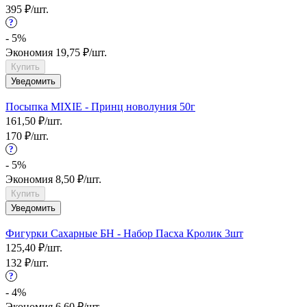
395
₽
/
шт.
?
- 5%
Экономия
19,75
₽
/
шт.
Купить
Уведомить
Посыпка MIXIE - Принц новолуния 50г
161,50
₽
/
шт.
170
₽
/
шт.
?
- 5%
Экономия
8,50
₽
/
шт.
Купить
Уведомить
Фигурки Сахарные БН - Набор Пасха Кролик 3шт
125,40
₽
/
шт.
132
₽
/
шт.
?
- 4%
Экономия
6,60
₽
/
шт.