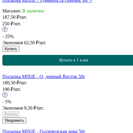
Посыпка MIXIE - Туманность Ориона 50г +
Магазин:
В наличии
187,50
₽
/
шт.
250
₽
/
шт.
?
- 25%
Экономия
62,50
₽
/
шт.
Купить
Купить в 1 клик
Посыпка MIXIE - О, дивный Восток 50г
180,50
₽
/
шт.
190
₽
/
шт.
?
- 5%
Экономия
9,50
₽
/
шт.
Купить
Уведомить
Посыпка MIXIE - Голливудская дива 50г