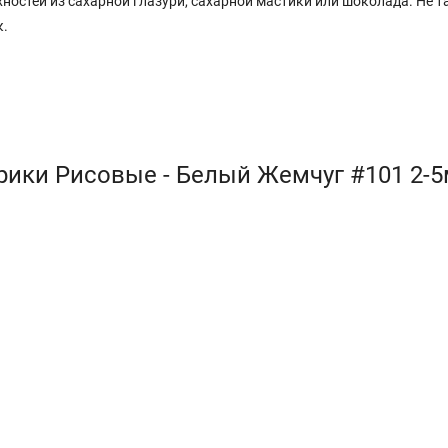
ностей из сахарной глазури, сахарной мастики или шоколада. Не т
к.
ики Рисовые - Белый Жемчуг #101 2-5