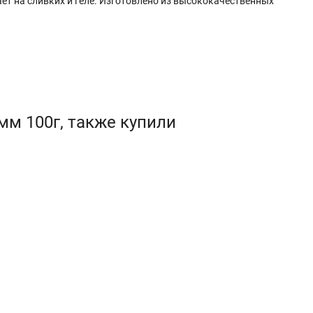
ает на сливких и геле. Изготовлено из высококачественных
мм 100г, также купили