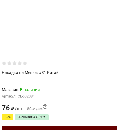
Насадка на Мешок #81 Китай
Са
Бу
Магазин:
В наличии
С
Артикул:
CL-502081
76
3
?
/
шт.
₽
80
₽
/
шт.
- 5%
Экономия
4
₽
/
шт.