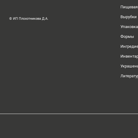
Пищевая
Вырубки
© ИП Плохотникова Д.А.
Упаковка
Формы
Ингреди
Инвента
Украшен
Литерату