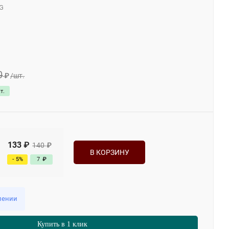
0G
0
₽
/
шт.
т.
133
₽
140
₽
В КОРЗИНУ
- 5%
7
₽
лении
Купить в 1 клик