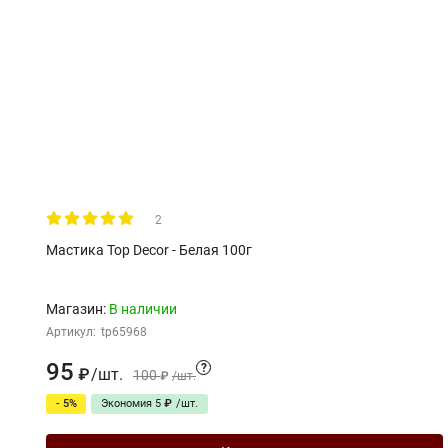
2
Мастика Top Decor - Белая 100г
Магазин:
В наличии
Артикул:
tp65968
95
?
/
шт.
₽
100
₽
/
шт.
- 5%
Экономия
5
₽
/
шт.