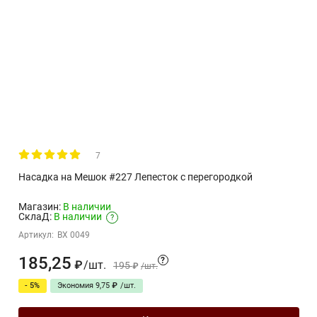
7
Насадка на Мешок #227 Лепесток с перегородкой
Магазин:
В наличии
СклаД:
В наличии
?
Артикул:
BX 0049
185,25
?
/
шт.
₽
195
₽
/
шт.
- 5%
Экономия
9,75
₽
/
шт.