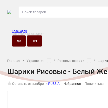
Краснодар
Ваш город
Краснодар
?
О МАГАЗИНЕ
НО
Главная
/
Украшения
/
Рисовые шарики
/
Шарик
Шарики Рисовые - Белый Же
Оставить отзыв
Бренд:
RUSSIA
Избранное
Поделиться