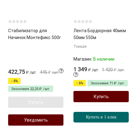
Стабилизатор для
Лента Бордюрная 40мкм
Начинок Монтефикс 500г
50мм 550м
Тонкая
Магазин:
В наличии
1 349
1 420
₽
/
шт.
₽
/
шт.
422,75
?
445
₽
/
шт.
₽
/
шт.
?
- 5%
- 5%
Экономия
71
₽
/
шт.
Экономия
22,25
₽
/
шт.
Купить
Купить
Купить в 1 клик
Уведомить