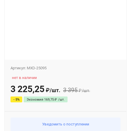
Артикул:
MXD-25095
нет в наличии
3 225,25
3 395
₽
/
шт.
₽
/
шт.
- 5%
Экономия
169,75
₽
/
шт.
Уведомить о поступлении