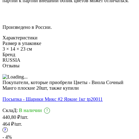
партии к партии внешний облик цветов может отличаться.
Произведено в России.
Характеристики
Размер в упаковке
3 × 14 × 23 см
Бренд
RUSSIA
Отзывы
Покупатели, которые приобрели Цветы - Виола Сочный
Манго плоские 20шт, также купили
Посыпка - Шарики Микс #2 Яркие 1кг tp20011
СклаД:
В наличии
?
440,80
₽
/
шт.
464
₽
/
шт.
?
- 4%