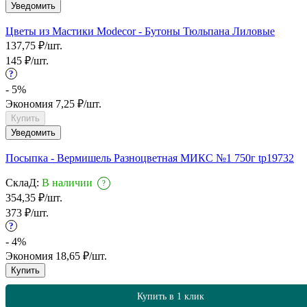
Уведомить
Цветы из Мастики Modecor - Бутоны Тюльпана Лиловые
137,75
₽
/
шт.
145
₽
/
шт.
?
- 5%
Экономия
7,25
₽
/
шт.
Купить
Уведомить
Посыпка - Вермишель Разноцветная МИКС №1 750г tp19732
СклаД:
В наличии
?
354,35
₽
/
шт.
373
₽
/
шт.
?
- 4%
Экономия
18,65
₽
/
шт.
Купить
Купить в 1 клик