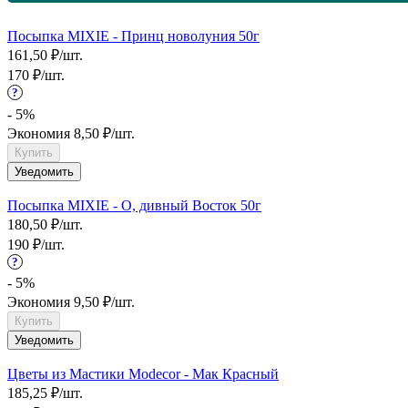
Посыпка MIXIE - Принц новолуния 50г
161,50
₽
/
шт.
170
₽
/
шт.
?
- 5%
Экономия
8,50
₽
/
шт.
Купить
Уведомить
Посыпка MIXIE - О, дивный Восток 50г
180,50
₽
/
шт.
190
₽
/
шт.
?
- 5%
Экономия
9,50
₽
/
шт.
Купить
Уведомить
Цветы из Мастики Modecor - Мак Красный
185,25
₽
/
шт.